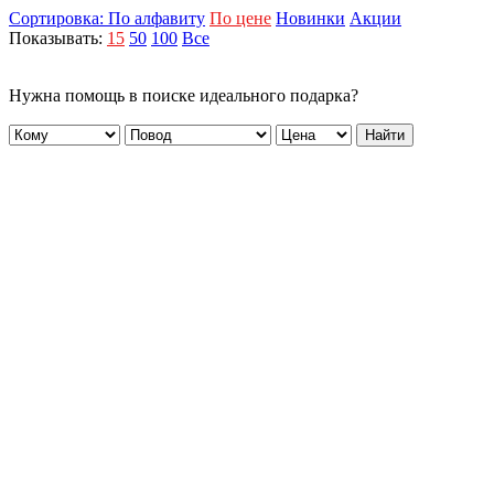
Сортировка:
По алфавиту
По цене
Новинки
Акции
Показывать:
15
50
100
Все
Нужна помощь в поиске идеального подарка?