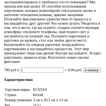
экспериментировать и пробовать что-то новенькое? Мы
предлагаем вам целых 30 способов использования
наручников, которые разнообразят сексуальную жизнь и
наполнят отношения новыми, яркими эмоциями.
Получайте максимальное удовольствие от процесса и
наслаждайтесь друг другом! Что нужно делать Убедитесь в
том, что в месте, где вы играете, создана соответствующая
атмосфера: отключите телефоны, приглушите свет и
настройтесь на нужный лад. Положите наручники и
карточки на кровать, стол или любое другое место.
Вытягивайте по очереди карточки, вооружайтесь
наручниками и наслаждайтесь процессом. Этот мир
принадлежит лишь вам двоим! Внутри вы найдёте: 30 карт,
наручники, правила игры. Воплотите самые смелые
фантазии!
790 руб x
=
0.00
руб.
в корзину
Характеристики
Торговая марка
ECSTAS
Страна
Китай
Размер упаковки
3 см х 20,5 см х 13 см
Вес
213 г