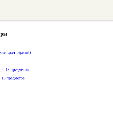
ары
кие, цвет чёрный)
 13 предметов
а