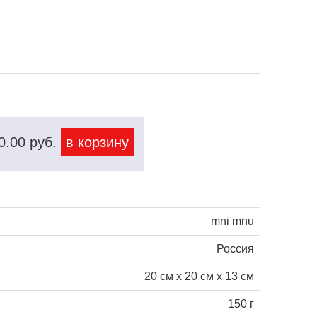
0.00
руб.
в корзину
mni mnu
Россия
20 см х 20 см х 13 см
150 г