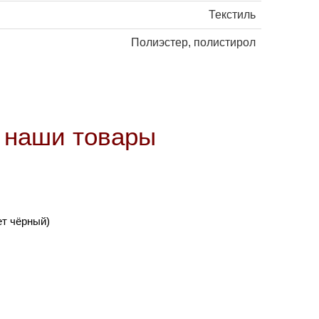
Текстиль
Полиэстер, полистирол
е наши товары
ет чёрный)