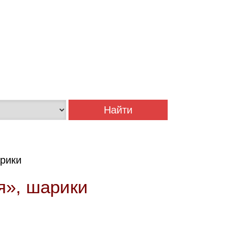
рики
я», шарики