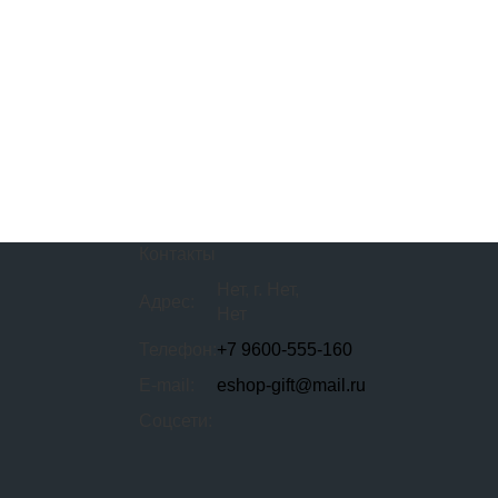
Контакты
Нет, г. Нет,
Адрес:
Нет
Телефон:
+7 9600-555-160
E-mail:
eshop-gift@mail.ru
Соцсети: